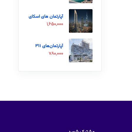
آپارتمان های اسکای
بلید Skyblade
1,650,000
آپارتمان‌های 311
بلوار
780,000