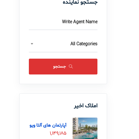
جستجو نماینده
All Categories
جستجو
املاک اخیر
آپارتمان های آلتا ویو
Alta View
1,149,185