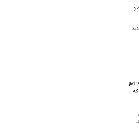
 و
دید
یکی از نقاطی که شتاب را عوض کرد، تبدیل کردن خرید و رویداد به «محصول گردشگری» بود. مثلاً در منابع معتبر آمده که جشنواره خرید دبی در ۱۹۹۶ آغاز
 که
ن
.