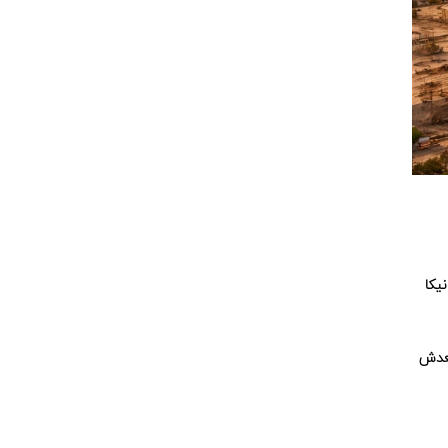
تانیکا
ه یک تاریخ نزدیک می‌شوند: اواخر دهه ۱۹۶۰، چون بعدش