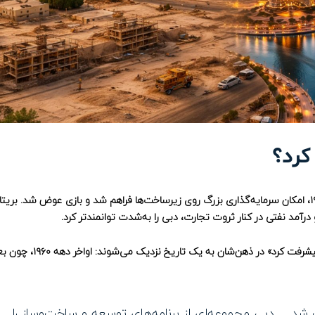
دبی تا قبل از نفت هم تجارت‌محور بود، اما با کشف نفت در سال ۱۹۶۶، امکان سرمایه‌گذاری بزرگ روی زیرساخت‌ها فراهم شد و بازی عوض شد. بری
این همان جایی است که خیلی‌ها وقتی می‌پرسند «دبی از چه سالی پیشرفت کرد» در ذهن‌شان ب
۱۹۶ میدان نفتی فراساحلی Fateh کشف شد… دبی مجموعه‌ای از برنامه‌های توسعه و ساخت‌وساز را