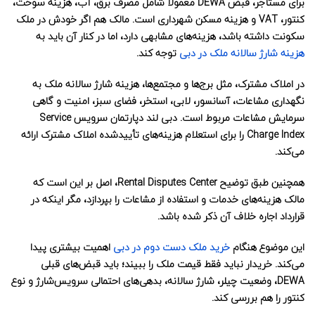
برای مستأجر، قبض DEWA معمولاً شامل مصرف برق، آب، هزینه سوخت،
کنتور، VAT و هزینه مسکن شهرداری است. مالک هم اگر خودش در ملک
سکونت داشته باشد، هزینه‌های مشابهی دارد، اما در کنار آن باید به
هزینه شارژ سالانه ملک در دبی
توجه کند.
در املاک مشترک، مثل برج‌ها و مجتمع‌ها، هزینه شارژ سالانه ملک به
نگهداری مشاعات، آسانسور، لابی، استخر، فضای سبز، امنیت و گاهی
سرمایش مشاعات مربوط است. دبی لند دپارتمان سرویس Service
Charge Index را برای استعلام هزینه‌های تأییدشده املاک مشترک ارائه
می‌کند.
همچنین طبق توضیح Rental Disputes Center، اصل بر این است که
مالک هزینه‌های خدمات و استفاده از مشاعات را بپردازد، مگر اینکه در
قرارداد اجاره خلاف آن ذکر شده باشد.
این موضوع هنگام
خرید ملک دست دوم در دبی
اهمیت بیشتری پیدا
می‌کند. خریدار نباید فقط قیمت ملک را ببیند؛ باید قبض‌های قبلی
DEWA، وضعیت چیلر، شارژ سالانه، بدهی‌های احتمالی سرویس‌شارژ و نوع
کنتور را هم بررسی کند.