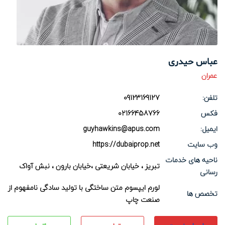
عباس حیدری
عمران
تلفن:
09123169127
فکس
02166458766
ایمیل:
guyhawkins@apus.com
وب سایت
https://dubaiprop.net
ناحیه های خدمات
تبریز ، خیابان شریعتی ،خیابان بارون ، نبش آواک
رسانی
لورم ایپسوم متن ساختگی با تولید سادگی نامفهوم از
تخصص ها
صنعت چاپ