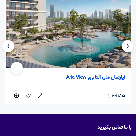
آپارتمان های آلتا ویو Alta View
1,149,185
با ما تماس بگیرید