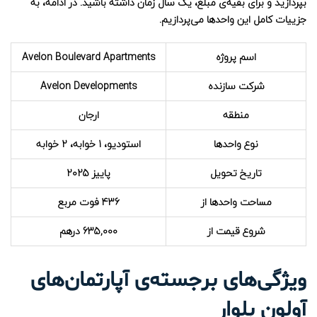
بپردازید و برای بقیه‌ی مبلغ، یک سال زمان داشته باشید. در ادامه، به
جزییات کامل این واحدها می‌پردازیم.
اسم پروژه
Avelon Boulevard Apartments
شرکت سازنده
Avelon Developments
منطقه
ارجان
نوع واحدها
استودیو، 1 خوابه، 2 خوابه
تاریخ تحویل
پاییز 2025
مساحت واحدها از
436 فوت مربع
شروع قیمت از
635,000 درهم
ویژگی‌های برجسته‌ی آپارتمان‌های
آولون بلوار