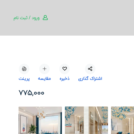
ورود / ثبت نام
اشتراک گذاری
ذخیره
مقایسه
پرینت
775,000