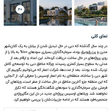
ویژه
برای فروش
ویژه
برای فروش
+4
آپارتمان های اسکای بلید Skyblade
آپارتمان‌های 311 بلوار
نمای کلی
780,000
1,650,000
در چند سال گذشته که دبی در حال تبدیل شدن از بیابان به یک کلان‌شهر
مدرن و پرزرق‌وبرق بوده، سرمایه‌گذاران بسیاری سودهای 100% به بالا را از
روی پروژه‌های در حال ساخت دریافت کرده‌اند. این اعداد و ارقام بعد از
مدتی به سطوح بسیار کمتری رسیدند چراکه مناطق دبی به توسعه‌ی کامل
نزدیک شده بودند. بعد از مدت‌ها، شرکت اعمار که می‌توانیم بگوییم کل
شهر دبی را ساخته، منطقه‌ای به نام اعمار اوسیس را معرفی کرد. از آنجایی
که این منطقه جزو آخرین مناطق در حال ساخت از صفر است، ویلاهای آن
فرصتی برای سرمایه‌گذاری با سودهای شگفت‌انگیز هستند که تکرار
نخواهند شد. ویلاهای اوسیس پروژه‌ای جدید در دل این مگاپروژه‌ی
منحصربه‌فرد هستند که در ادامه جزییات‌شان را بررسی خواهیم کرد.