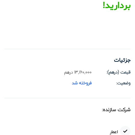
بردارید!
جزئیات
قیمت (درهم):
13,160,000
درهم
وضعیت:
فروخته شد
اعمار