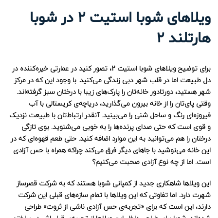
ویژه
برای فروش
ویژه
برای فروش
ویلاهای شوبا استیت 2 در شوبا
هارتلند 2
برای توضیح ویلاهای شوبا استیت 2، تصور کنید در عمارتی خیره‌کننده در
آپارتمان های اسکای بلید Skyblade
آپارتمان‌های 311 بلوار
دل طبیعت اما در قلب شهر دبی زندگی می‌کنید. با وجود این که در مرکز
780,000
1,650,000
شهر هستید، دورتادور خانه‌تان را پارک‌های زیبا با درختان سبز گرفته‌اند.
وقتی پای‌تان را از خانه بیرون می‌گذارید، دریاچه‌ی کریستالی با آب
فیروزه‌ای رنگ و ساحل شنی را می‌بینید. آنقدر ارتباط‌تان با طبیعت نزدیک
و قوی است که حتی صدای پرنده‌ها را به خوبی می‌شنوید. بوی تازگی
درختان را هم می‌توانید به این موارد اضافه کنید. حتی طعم قهوه‌ای که در
این خانه می‌نوشید با جاهای دیگر فرق می‌کند چراکه همراه با حس آزادی
است. اما از چه نوع آزادی صحبت می‌کنیم؟
این ویلاها شاهکاری جدید از کمپانی شوبا هستند که به شرکت قصرساز
شهرت دارد. اما تفاوتی که این ویلاها با تمام سازه‌های قبلی این شرکت
دارند، این است که برای «تجربه‌ی حس آزادی ناشی از ثروت» طراحی