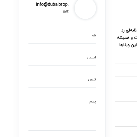
info@dubaiprop.
net
نه‌ای رد
نام
شت و همیشه
ین ویلاها
ایمیل
تلفن
پیام