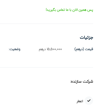
پس همین الان با ما تماس بگیرید!
جزئیات
قیمت (درهم):
15,500,000
درهم
وضعیت:
اعمار